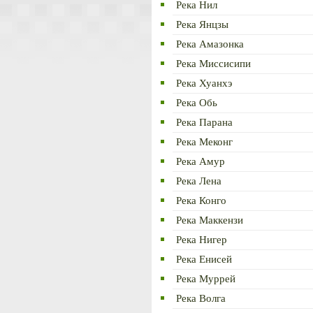
Река Нил
Река Янцзы
Река Амазонка
Река Миссисипи
Река Хуанхэ
Река Обь
Река Парана
Река Меконг
Река Амур
Река Лена
Река Конго
Река Маккензи
Река Нигер
Река Енисей
Река Муррей
Река Волга