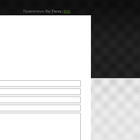
Приветствую Вас
Гость
|
RSS
мира
Контакты
Реки по странам
Вход