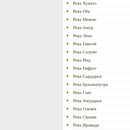
Река Хуанхэ
Река Обь
Река Меконг
Река Амур
Река Лена
Река Енисей
Река Салуин
Река Инд
Река Евфрат
Река Сырдарья
Река Брахмапутра
Река Ганг
Река Амударья
Река Оленёк
Река Сицзян
Река Иравади