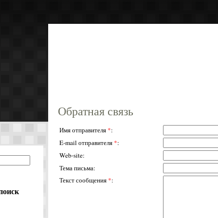
Реки 
Главная
Реки фото
Отзывы туристов
Обратная связь
Имя отправителя
*
:
E-mail отправителя
*
:
Web-site:
Тема письма:
Текст сообщения
*
:
поиск