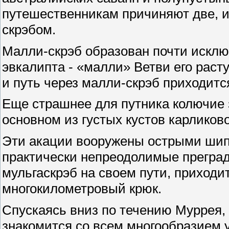
путешественникам причиняют две, 
скрэбом.
Малли-скрэб образован почти искл
эвкалипта - «малли» Ветви его раст
и путь через малли-скрэб приходит
Еще страшнее для путника колючие з
основном из густых кустов карликов
Эти акации вооружены острыми шип
практически непреодолимые преград
мульгаскрэб на своем пути, приходи
многокилометровый крюк.
Спускаясь вниз по течению Муррея,
знакомится со всем многообразием 