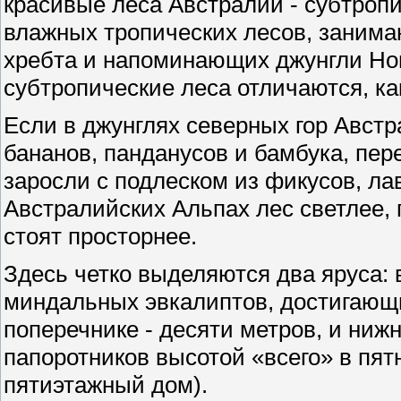
красивые леса Австралии - субтропи
влажных тропических лесов, заним
хребта и напоминающих джунгли Нов
субтропические леса отличаются, ка
Если в джунглях северных гор Авст
бананов, панданусов и бамбука, пе
заросли с подлеском из фикусов, лав
Австралийских Альпах лес светлее, 
стоят просторнее.
Здесь четко выделяются два яруса: 
миндальных эвкалиптов, достигающих
поперечнике - десяти метров, и ниж
папоротников высотой «всего» в пят
пятиэтажный дом).