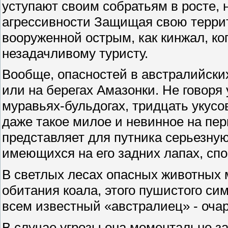
уступают своим собратьям в росте, 
агрессивности Защищая свою терри
вооруженной острым, как кинжал, ког
незадачливому туристу.
Вообще, опасностей в австралийски
или на берегах Амазонки. Не говоря
муравьях-бульдогах, тридцать укус
даже такое милое и невинное на перв
представляет для путника серьезную
имеющихся на его задних лапах, спо
В светлых лесах опасных животных 
обитания коала, этого пушистого си
всем известный «австралиец» - очар
В случае угрозы она моментально з