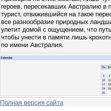
героев, пересекавших Австралию в п
турист, отважившийся на такое пере
все разнообразие природных ландша
улетит домой с ощущением, что путь
чтобы унести в памяти лишь крохотн
по имени Австралия.
Calendar
Пн
Вт
3
4
10
11
17
18
24
25
31
Полная версия сайта