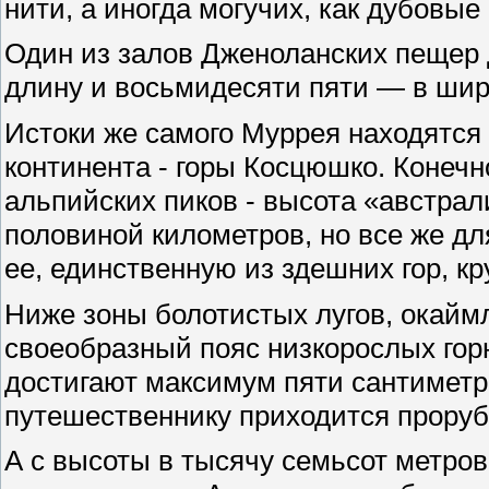
нити, а иногда могучих, как дубовые
Один из залов Дженоланских пещер 
длину и восьмидесяти пяти — в шири
Истоки же самого Муррея находятс
континента - горы Косцюшко. Конечн
альпийских пиков - высота «австрал
половиной километров, но все же дл
ее, единственную из здешних гор, к
Ниже зоны болотистых лугов, окайм
своеобразный пояс низкорослых гор
достигают максимум пяти сантиметров
путешественнику приходится проруб
А с высоты в тысячу семьсот метро