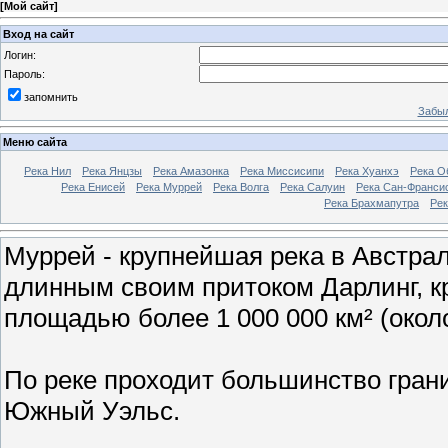
[
Мой сайт
]
Вход на сайт
Логин:
Пароль:
запомнить
Забыл
Меню сайта
Река Нил
Река Янцзы
Река Амазонка
Река Миссисипи
Река Хуанхэ
Река О
Река Енисей
Река Муррей
Река Волга
Река Салуин
Река Сан-Франси
Река Брахмапутра
Рек
Муррей - крупнейшая река в Австр
длинным своим притоком Дарлинг, 
площадью более 1 000 000 км² (около
По реке проходит большинство гра
Южный Уэльс.