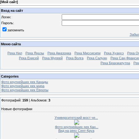
[
Мой сайт
]
Вход на сайт
Логин:
Пароль:
запомнить
Забыл
Меню сайта
Река Нил
Река Янцзы
Река Амазонка
Река Миссисипи
Река Хуанхэ
Река О
Река Енисей
Река Муррей
Река Волга
Река Салуин
Река Сан-Франси
Река Брахмапутра
Рек
Categories
Фото крупнейших рек Канады
Фото крупнейших рек мира
Фото крупнейших рек Европы
Фотографий:
159
| Альбомов:
3
Новые фотографии
Университетский мост че...
Фото крупнейших рек Кан...
Вид на реку Сент-Круа