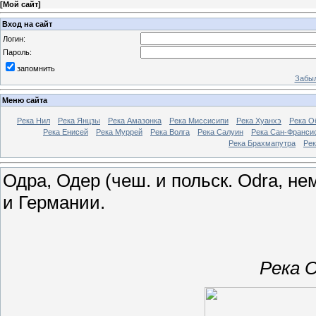
[
Мой сайт
]
Вход на сайт
Логин:
Пароль:
запомнить
Забыл
Меню сайта
Река Нил
Река Янцзы
Река Амазонка
Река Миссисипи
Река Хуанхэ
Река О
Река Енисей
Река Муррей
Река Волга
Река Салуин
Река Сан-Франси
Река Брахмапутра
Рек
Одра, Одер (чеш. и польск. Odra, нем
и Германии.
Река 