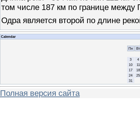
том числе 187 км по границе между
Одра является второй по длине рек
Calendar
Пн
Вт
3
4
10
11
17
18
24
25
31
Полная версия сайта