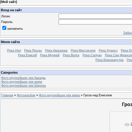
[
Мой сайт
]
Вход на сайт
Логин:
Пароль:
запомнить
Забыл
Меню сайта
Река Нил
Река Янцзы
Река Амазонка
Река Миссисипи
Река Хуанхэ
Река О
Река Енисей
Река Муррей
Река Волга
Река Салуин
Река Сан-Франси
Река Брахмапутра
Рек
Categories
Фото крупнейших рек Канады
Фото крупнейших рек мира
Фото крупнейших рек Европы
Главная
»
Фотоальбом
»
Фото крупнейших рек мира
» Гроза над Енисеем
Гро
В ре