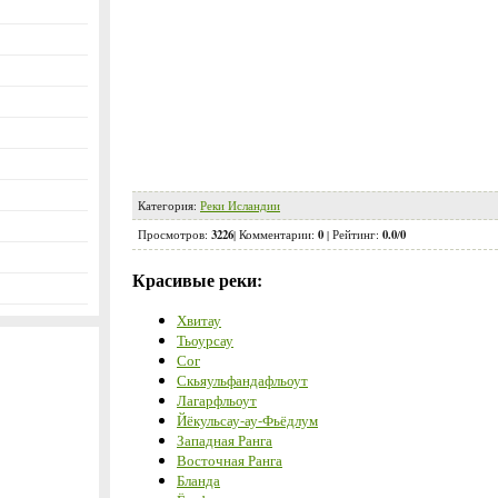
Категория
:
Реки Исландии
3226
0
0.0
0
Просмотров
:
|
Комментарии
:
|
Рейтинг
:
/
Красивые реки:
Хвитау
Тьоурсау
Сог
Скьяульфандафльоут
Лагарфльоут
Йёкульсау-ау-Фьёдлум
Западная Ранга
Восточная Ранга
Бланда