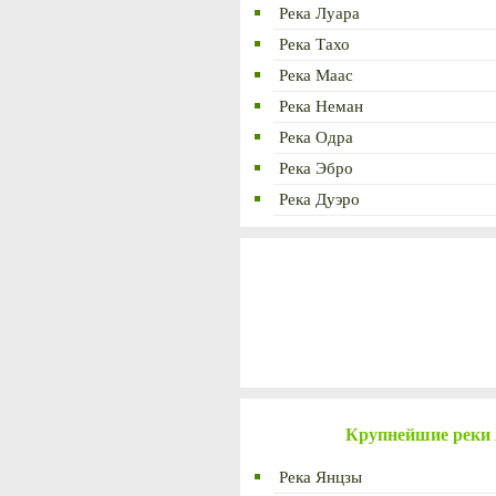
Река Луара
Река Тахо
Река Маас
Река Неман
Река Одра
Река Эбро
Река Дуэро
Крупнейшие реки
Река Янцзы