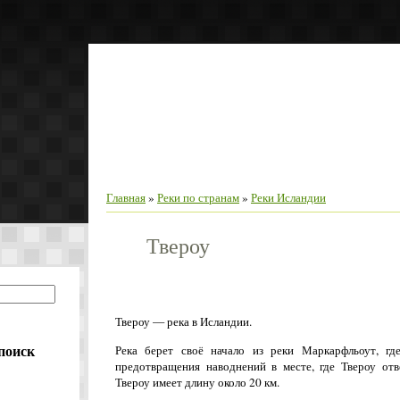
Реки 
Главная
Реки фото
Отзывы туристов
Главная
»
Реки по странам
»
Реки Исландии
Твероу
Твероу — река в Исландии.
поиск
Река берет своё начало из реки Маркарфльоут, где
предотвращения наводнений в месте, где Твероу отв
Твероу имеет длину около 20 км.