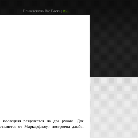
Приветствую Вас
Гость
|
RSS
мира
Контакты
Реки по странам
Вход
 последняя разделяется на два рукава. Для
етвляется от Маркарфльоут построена дамба.