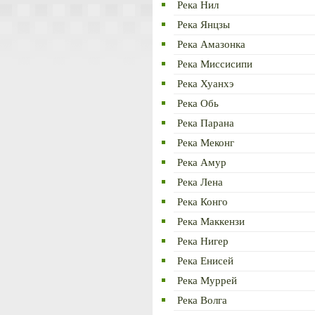
Река Нил
Река Янцзы
Река Амазонка
Река Миссисипи
Река Хуанхэ
Река Обь
Река Парана
Река Меконг
Река Амур
Река Лена
Река Конго
Река Маккензи
Река Нигер
Река Енисей
Река Муррей
Река Волга