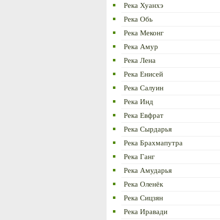
Река Хуанхэ
Река Обь
Река Меконг
Река Амур
Река Лена
Река Енисей
Река Салуин
Река Инд
Река Евфрат
Река Сырдарья
Река Брахмапутра
Река Ганг
Река Амударья
Река Оленёк
Река Сицзян
Река Иравади