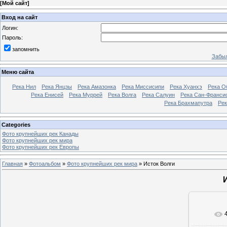
[
Мой сайт
]
Вход на сайт
Логин:
Пароль:
запомнить
Забыл
Меню сайта
Река Нил
Река Янцзы
Река Амазонка
Река Миссисипи
Река Хуанхэ
Река О
Река Енисей
Река Муррей
Река Волга
Река Салуин
Река Сан-Франси
Река Брахмапутра
Рек
Categories
Фото крупнейших рек Канады
Фото крупнейших рек мира
Фото крупнейших рек Европы
Главная
»
Фотоальбом
»
Фото крупнейших рек мира
» Исток Волги
В ре