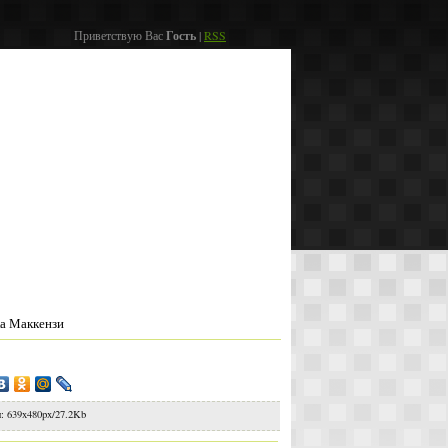
Приветствую Вас
Гость
|
RSS
мира
Контакты
Реки по странам
Вход
а Маккензи
ы
: 639x480px/27.2Kb