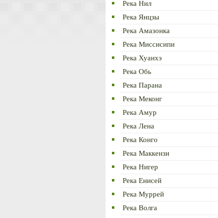
Река Нил
Река Янцзы
Река Амазонка
Река Миссисипи
Река Хуанхэ
Река Обь
Река Парана
Река Меконг
Река Амур
Река Лена
Река Конго
Река Маккензи
Река Нигер
Река Енисей
Река Муррей
Река Волга