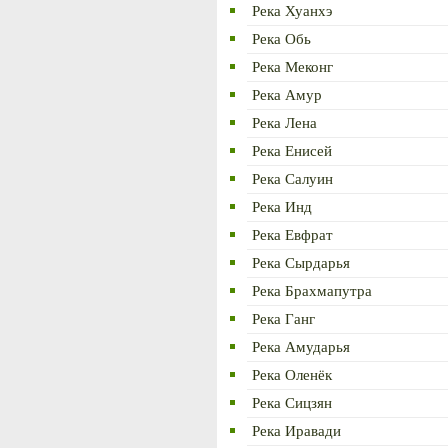
Река Хуанхэ
Река Обь
Река Меконг
Река Амур
Река Лена
Река Енисей
Река Салуин
Река Инд
Река Евфрат
Река Сырдарья
Река Брахмапутра
Река Ганг
Река Амударья
Река Оленёк
Река Сицзян
Река Иравади