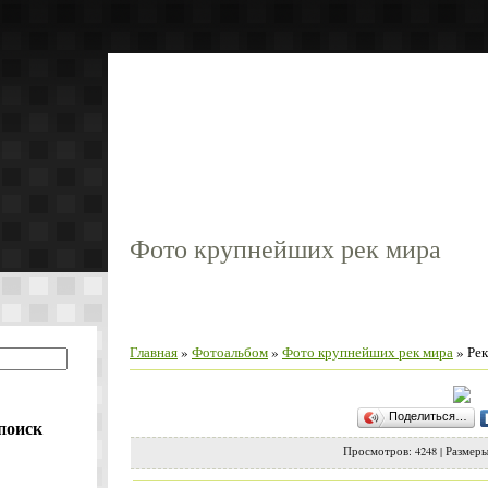
Реки 
Главная
Реки фото
Отзывы туристов
Фото крупнейших рек мира
Главная
»
Фотоальбом
»
Фото крупнейших рек мира
» Рек
Поделиться…
поиск
Просмотров
: 4248 |
Размер