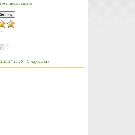
 реальном размере
/
1
22
23
24
25
26
|
Следующая »