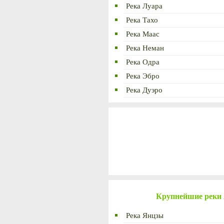
Река Луара
Река Тахо
Река Маас
Река Неман
Река Одра
Река Эбро
Река Дуэро
Крупнейшие реки
Река Янцзы