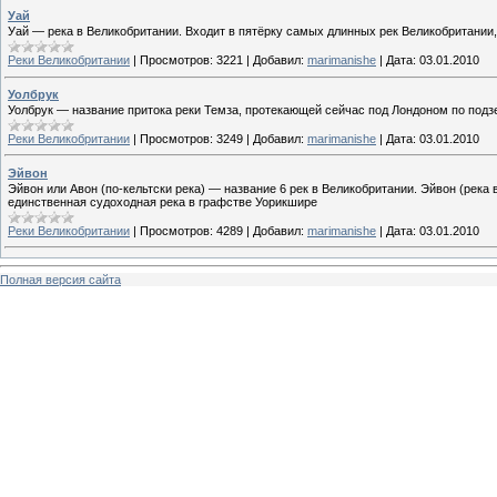
Уай
Уай — река в Великобритании. Входит в пятёрку самых длинных рек Великобритании,
Реки Великобритании
|
Просмотров:
3221
|
Добавил:
marimanishe
|
Дата:
03.01.2010
Уолбрук
Уолбрук — название притока реки Темза, протекающей сейчас под Лондоном по подзе
Реки Великобритании
|
Просмотров:
3249
|
Добавил:
marimanishe
|
Дата:
03.01.2010
Эйвон
Эйвон или Авон (по-кельтски река) — название 6 рек в Великобритании. Эйвон (рек
единственная судоходная река в графстве Уорикшире
Реки Великобритании
|
Просмотров:
4289
|
Добавил:
marimanishe
|
Дата:
03.01.2010
Полная версия сайта