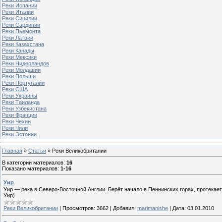
Реки Испании
Реки Италии
Реки Сицилии
Реки Сардинии
Реки Пьемонта
Реки Латвии
Реки Казахстана
Реки Канады
Реки Мексики
Реки Нидерландов
Реки Молдавии
Реки Польши
Реки Португалии
Реки США
Реки Украины
Реки Таиланда
Реки Узбекистана
Реки Франции
Реки Чехии
Реки Чили
Реки Эстонии
Главная
»
Статьи
» Реки Великобритании
В категории материалов
:
16
Показано материалов
:
1-16
Уир
Уир — река в Северо-Восточной Англии. Берёт начало в Пеннинских горах, протекае
Уир).
Реки Великобритании
|
Просмотров:
3662
|
Добавил:
marimanishe
|
Дата:
03.01.2010