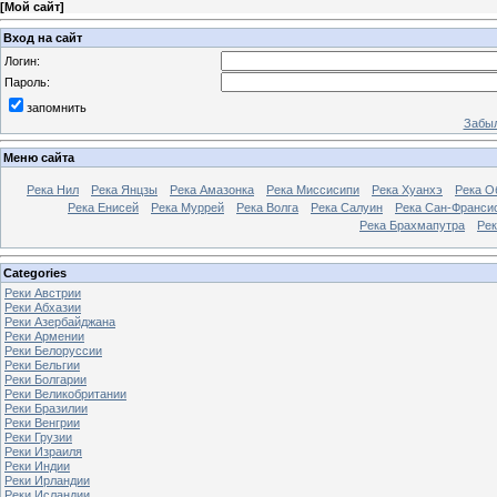
[
Мой сайт
]
Вход на сайт
Логин:
Пароль:
запомнить
Забыл
Меню сайта
Река Нил
Река Янцзы
Река Амазонка
Река Миссисипи
Река Хуанхэ
Река О
Река Енисей
Река Муррей
Река Волга
Река Салуин
Река Сан-Франси
Река Брахмапутра
Рек
Categories
Реки Австрии
Реки Абхазии
Реки Азербайджана
Реки Армении
Реки Белоруссии
Реки Бельгии
Реки Болгарии
Реки Великобритании
Реки Бразилии
Реки Венгрии
Реки Грузии
Реки Израиля
Реки Индии
Реки Ирландии
Реки Исландии