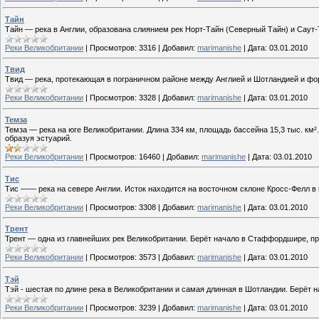
Тайн
Тайн — река в Англии, образована слиянием рек Норт-Тайн (Северный Тайн) и Саут
Реки Великобритании
|
Просмотров:
3316
|
Добавил:
marimanishe
|
Дата:
03.01.2010
Твид
Твид — река, протекающая в пограничном районе между Англией и Шотландией и фо
Реки Великобритании
|
Просмотров:
3328
|
Добавил:
marimanishe
|
Дата:
03.01.2010
Темза
Темза — река на юге Великобритании. Длина 334 км, площадь бассейна 15,3 тыс. км²
образуя эстуарий.
Реки Великобритании
|
Просмотров:
16460
|
Добавил:
marimanishe
|
Дата:
03.01.2010
Тис
Тис —— река на севере Англии. Исток находится на восточном склоне Кросс-Фелл в г
Реки Великобритании
|
Просмотров:
3308
|
Добавил:
marimanishe
|
Дата:
03.01.2010
Трент
Трент — одна из главнейших рек Великобритании. Берёт начало в Стаффордшире, п
Реки Великобритании
|
Просмотров:
3573
|
Добавил:
marimanishe
|
Дата:
03.01.2010
Тэй
Тэй - шестая по длине река в Великобритании и самая длинная в Шотландии. Берёт н
Реки Великобритании
|
Просмотров:
3239
|
Добавил:
marimanishe
|
Дата:
03.01.2010