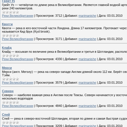
Грейт Уз
Грейт Уз — четвёртая по длине река в Великобритании. Является главной водной ар
реки 240 километров.
Реки Великобритании
|
Просмотров:
3712
|
Добавил:
marimanishe
|
Дата:
03.01.2010
Квогги
Квогги — река в юго-восточной части Лондона. Длина 17 километров. Протекает чер
называется Кид брук (Kyd brook).
Реки Великобритании
|
Просмотров:
3171
|
Добавил:
marimanishe
|
Дата:
03.01.2010
Клайд
Клайд — восьмая по величине река в Великобритании и третья в Шотландии, располож
Реки Великобритании
|
Просмотров:
4330
|
Добавил:
marimanishe
|
Дата:
03.01.2010
Мерси
Мерси (англ. Mersey) — река на северо-западе Англии длиной около 112 км. Берёт св
Тэйм.
Реки Великобритании
|
Просмотров:
3579
|
Добавил:
marimanishe
|
Дата:
03.01.2010
Северн
Северн — наиболее важная река в Англии после Темзы. Северн начинается у восточ
несколько водопадов
Реки Великобритании
|
Просмотров:
4840
|
Добавил:
marimanishe
|
Дата:
03.01.2010
Спей
Спей — река в северо-восточной Шотландии, вторая по длине и самая быстрая суд
Реки Великобритании
|
Просмотров:
3209
|
Добавил:
marimanishe
|
Дата:
03.01.2010