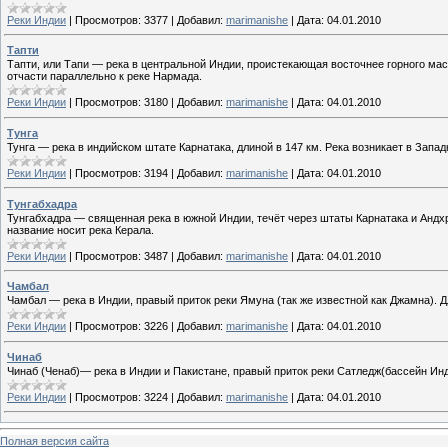
Реки Индии
|
Просмотров:
3377
|
Добавил:
marimanishe
|
Дата:
04.01.2010
Тапти
Тапти, или Тапи — река в центральной Индии, проистекающая восточнее горного ма
отчасти параллельно к реке Нармада.
Реки Индии
|
Просмотров:
3180
|
Добавил:
marimanishe
|
Дата:
04.01.2010
Тунга
Тунга — река в индийском штате Карнатака, длиной в 147 км. Река возникает в Запад
Реки Индии
|
Просмотров:
3194
|
Добавил:
marimanishe
|
Дата:
04.01.2010
Тунгабхадра
Тунгабхадра — священная река в южной Индии, течёт через штаты Карнатака и Андхр
название носит река Керала.
Реки Индии
|
Просмотров:
3487
|
Добавил:
marimanishe
|
Дата:
04.01.2010
Чамбал
Чамбал — река в Индии, правый приток реки Ямуна (так же известной как Джамна). Д
Реки Индии
|
Просмотров:
3226
|
Добавил:
marimanishe
|
Дата:
04.01.2010
Чинаб
Чинаб (Ченаб)— река в Индии и Пакистане, правый приток реки Сатледж(бассейн Инда
Реки Индии
|
Просмотров:
3224
|
Добавил:
marimanishe
|
Дата:
04.01.2010
Полная версия сайта