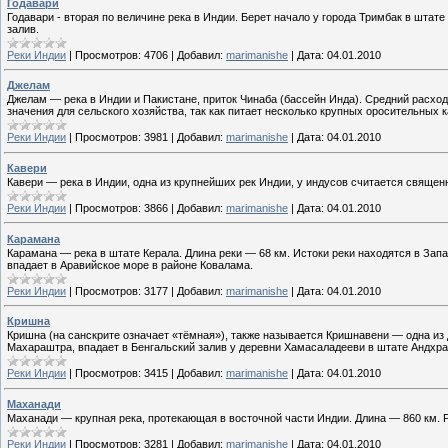
Годавари
Годавари - вторая по величине река в Индии. Берет начало у города Тримбак в шта
залив.
Реки Индии
|
Просмотров:
4706
|
Добавил:
marimanishe
|
Дата:
04.01.2010
Джелам
Джелам — река в Индии и Пакистане, приток Чинаба (бассейн Инда). Средний расход
значения для сельского хозяйства, так как питает несколько крупных оросительных к
Реки Индии
|
Просмотров:
3981
|
Добавил:
marimanishe
|
Дата:
04.01.2010
Кавери
Кавери — река в Индии, одна из крупнейших рек Индии, у индусов считается священн
Реки Индии
|
Просмотров:
3866
|
Добавил:
marimanishe
|
Дата:
04.01.2010
Карамана
Карамана — река в штате Керала. Длина реки — 68 км. Истоки реки находятся в Запа
впадает в Аравийское море в районе Ковалама.
Реки Индии
|
Просмотров:
3177
|
Добавил:
marimanishe
|
Дата:
04.01.2010
Кришна
Кришна (на санскрите означает «тёмная»), также называется Кришнавени — одна из 
Махараштра, впадает в Бенгальский залив у деревни Хамасаладееви в штате Андхр
Реки Индии
|
Просмотров:
3415
|
Добавил:
marimanishe
|
Дата:
04.01.2010
Маханади
Маханади — крупная река, протекающая в восточной части Индии. Длина — 860 км. Р
Реки Индии
|
Просмотров:
3281
|
Добавил:
marimanishe
|
Дата:
04.01.2010