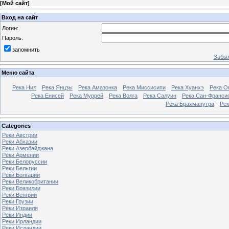
[
Мой сайт
]
Вход на сайт
Логин:
Пароль:
запомнить
Забыл
Меню сайта
Река Нил
Река Янцзы
Река Амазонка
Река Миссисипи
Река Хуанхэ
Река О
Река Енисей
Река Муррей
Река Волга
Река Салуин
Река Сан-Франси
Река Брахмапутра
Рек
Categories
Реки Австрии
Реки Абхазии
Реки Азербайджана
Реки Армении
Реки Белоруссии
Реки Бельгии
Реки Болгарии
Реки Великобритании
Реки Бразилии
Реки Венгрии
Реки Грузии
Реки Израиля
Реки Индии
Реки Ирландии
Реки Исландии