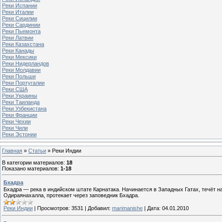
Реки Испании
Реки Италии
Реки Сицилии
Реки Сардинии
Реки Пьемонта
Реки Латвии
Реки Казахстана
Реки Канады
Реки Мексики
Реки Нидерландов
Реки Молдавии
Реки Польши
Реки Португалии
Реки США
Реки Украины
Реки Таиланда
Реки Узбекистана
Реки Франции
Реки Чехии
Реки Чили
Реки Эстонии
Главная
»
Статьи
» Реки Индии
В категории материалов
:
18
Показано материалов
:
1-18
Бхадра
Бхадра — река в индийском штате Карнатака. Начинается в Западных Гатах, течёт н
Одираянахалла, протекает через заповедник Бхадра.
Реки Индии
|
Просмотров:
3531
|
Добавил:
marimanishe
|
Дата:
04.01.2010