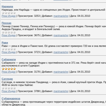
Нармада
Нармада, или Нарбада — одна из священных рек Индии. Проистекает в центральной 
Реки Индии
|
Просмотров:
3253
|
Добавил:
marimanishe
|
Дата:
04.01.2010
Пеннар
Пеннар (также Пеннер, Пенна или Пеннеру) — река в южной Индии. Пеннар берёт нач
Андхра-Прадеш, и впадает в Бенгальский залив.
Реки Индии
|
Просмотров:
3675
|
Добавил:
marimanishe
|
Дата:
04.01.2010
Рави
Рави — река в Индии и Пакистане. Её длина составляет примерно 720 км и она являе
Реки Индии
|
Просмотров:
3723
|
Добавил:
marimanishe
|
Дата:
04.01.2010
Сабармати
Сабармати — река на западе Индии с протяжённостью в 371 км. Река берёт своё нач
расположена в штате Гуджарат.
Реки Индии
|
Просмотров:
3178
|
Добавил:
marimanishe
|
Дата:
04.01.2010
Сатледж
Сатледж, в нижнем течении Панджнад — река в Азии, самый крупный приток Инда. Пр
4630 м около горы Кайлас
Реки Индии
|
Просмотров:
3788
|
Добавил:
marimanishe
|
Дата:
04.01.2010
Субарнарекха
Субарнарекха — река протекающая через территории индийских штатов Джаркханд, О
области Джаркханд