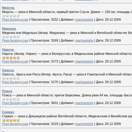
Морочь
Морочь — река в Минской области, правый приток Случи. Длина — 150 км, площадь ба
Реки Белоруссии
|
Просмотров:
3232
|
Добавил:
marimanishe
|
Дата:
29.12.2009
Мяделка
Мяделка или Мяделька (белор. Мядзелка) — река в Минской и Витебской областях Б
Реки Белоруссии
|
Просмотров:
3169
|
Добавил:
marimanishe
|
Дата:
29.12.2009
Нарочь
Нарочь (белор. Нарач) — река в Белоруссии, в Мядельском районе Минской области. 
Реки Белоруссии
|
Просмотров:
3173
|
Добавил:
marimanishe
|
Дата:
29.12.2009
Оресса
Оресса , Ареса или Раса (белор. Арэса, Раса) — река в Гомельской и Минской облас
Реки Белоруссии
|
Просмотров:
3170
|
Добавил:
marimanishe
|
Дата:
29.12.2009
Плиса
Плиса — река в Минской области, приток Березины. Длина реки 64 км, площадь бассе
Реки Белоруссии
|
Просмотров:
3631
|
Добавил:
marimanishe
|
Дата:
29.12.2009
Сервач
Сервач — река в Докшицком районе Витебской области, Мядельском и Вилейском рай
Реки Белоруссии
|
Просмотров:
3219
|
Добавил:
marimanishe
|
Дата:
29.12.2009