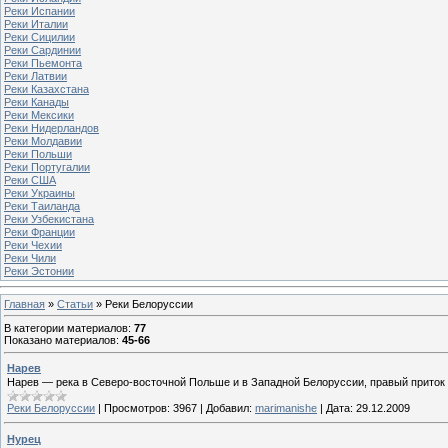
Реки Испании
Реки Италии
Реки Сицилии
Реки Сардинии
Реки Пьемонта
Реки Латвии
Реки Казахстана
Реки Канады
Реки Мексики
Реки Нидерландов
Реки Молдавии
Реки Польши
Реки Португалии
Реки США
Реки Украины
Реки Таиланда
Реки Узбекистана
Реки Франции
Реки Чехии
Реки Чили
Реки Эстонии
Главная
»
Статьи
» Реки Белоруссии
В категории материалов
:
77
Показано материалов
:
45-66
Нарев
Нарев — река в Северо-восточной Польше и в Западной Белоруссии, правый приток 
Реки Белоруссии
|
Просмотров:
3967
|
Добавил:
marimanishe
|
Дата:
29.12.2009
Нурец