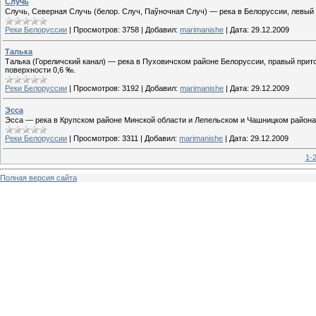
Случь
Случь, Северная Случь (белор. Случ, Паўночная Случ) — река в Белоруссии, левый 
Реки Белоруссии
|
Просмотров:
3758
|
Добавил:
marimanishe
|
Дата:
29.12.2009
Талька
Талька (Гореличский канал) — река в Пуховичском районе Белоруссии, правый прито
поверхности 0,6 ‰.
Реки Белоруссии
|
Просмотров:
3192
|
Добавил:
marimanishe
|
Дата:
29.12.2009
Эсса
Эсса — река в Крупском районе Минской области и Лепельском и Чашницком района
Реки Белоруссии
|
Просмотров:
3311
|
Добавил:
marimanishe
|
Дата:
29.12.2009
1-
Полная версия сайта