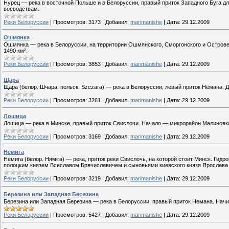
Нурец — река в восточной Польше и в Белоруссии, правый приток Западного Буга д
воеводствам.
Реки Белоруссии
|
Просмотров:
3173
|
Добавил:
marimanishe
|
Дата:
29.12.2009
Ошмянка
Ошмянка — река в Белоруссии, на территории Ошмянского, Сморгонского и Островец
1490 км².
Реки Белоруссии
|
Просмотров:
3853
|
Добавил:
marimanishe
|
Дата:
29.12.2009
Щара
Щара (белор. Шчара, польск. Szczara) — река в Белоруссии, левый приток Нёмана. 
Реки Белоруссии
|
Просмотров:
3261
|
Добавил:
marimanishe
|
Дата:
29.12.2009
Лошица
Лошица — река в Минске, правый приток Свислочи. Начало — микрорайон Малиновка
Реки Белоруссии
|
Просмотров:
3169
|
Добавил:
marimanishe
|
Дата:
29.12.2009
Немига
Немига (белор. Няміга) — река, приток реки Свислочь, на которой стоит Минск. Ги
полоцким князем Всеславом Брячиславичем и сыновьями киевского князя Ярослава М
Реки Белоруссии
|
Просмотров:
3219
|
Добавил:
marimanishe
|
Дата:
29.12.2009
Березина или Западная Березина
Березина или Западная Березина — река в Белоруссии, правый приток Немана. Нач
Реки Белоруссии
|
Просмотров:
5427
|
Добавил:
marimanishe
|
Дата:
29.12.2009