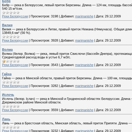
Бобр
Бобр — река в Белоруссии, левый приток Березины. Длина — 124 км, площадь бассей
540 15 м³/сек.
Реки Белоруссии
|
Просмотров:
3198
|
Добавил:
marimanishe
|
Дата:
29.12.2009
Вилия
Вилия — река в Белоруссии и Литве, правый приток Немана (Нямунаса). Общая длина 
13849,6 км² (56 %).
Реки Белоруссии
|
Просмотров:
3928
|
Добавил:
marimanishe
|
Дата:
29.12.2009
Волма
Волма (белор. Волма) — река, левый приток Свислочи (бассейн Днепра), протекающ
Среднегодовой расход воды в устье 6,7 м3/с.
Реки Белоруссии
|
Просмотров:
3543
|
Добавил:
marimanishe
|
Дата:
29.12.2009
Гайна
Гайна — река в Минской области, правый приток Березины. Длина — 100 км, площадь 
Реки Белоруссии
|
Просмотров:
3282
|
Добавил:
marimanishe
|
Дата:
29.12.2009
Ислочь
Ислочь (белор. Іслач) — река в Минской и Гродненской областях Белоруссии. Длина
Дзержинском районе Минской области.
Реки Белоруссии
|
Просмотров:
3559
|
Добавил:
marimanishe
|
Дата:
29.12.2009
Лань
Лань — река в Брестская область, Минская область, левый приток Припяти. Длина — 
Реки Белоруссии
|
Просмотров:
3232
|
Добавил:
marimanishe
|
Дата:
29.12.2009